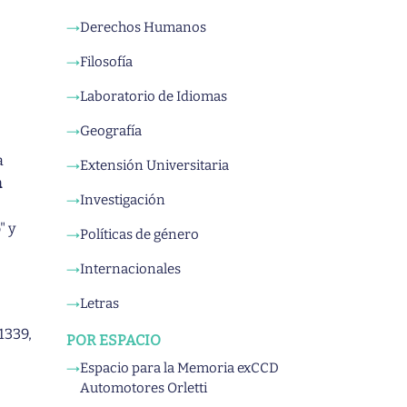
Derechos Humanos
→
Filosofía
→
Laboratorio de Idiomas
→
Geografía
→
a
Extensión Universitaria
→
n
Investigación
→
e
" y
Políticas de género
→
Internacionales
→
Letras
→
 1339,
POR ESPACIO
Espacio para la Memoria exCCD
→
Automotores Orletti