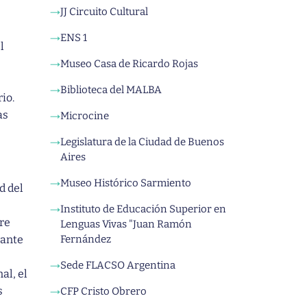
JJ Circuito Cultural
→
ENS 1
→
l
Museo Casa de Ricardo Rojas
→
Biblioteca del MALBA
→
io.
as
Microcine
→
Legislatura de la Ciudad de Buenos
→
Aires
Museo Histórico Sarmiento
→
d del
Instituto de Educación Superior en
→
re
Lenguas Vivas "Juan Ramón
tante
Fernández
Sede FLACSO Argentina
→
al, el
s
CFP Cristo Obrero
→