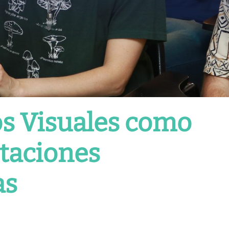
os Visuales como
taciones
as