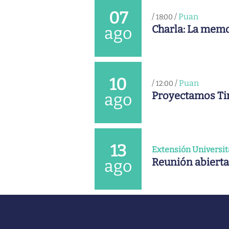
07
/
/
Puan
18:00
Charla: La memo
ago
10
/
/
Puan
12:00
Proyectamos Ti
ago
13
Extensión Universit
Reunión abierta
ago