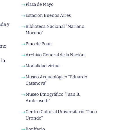
Plaza de Mayo
→
Estación Buenos Aires
→
ada y
Biblioteca Nacional "Mariano
→
Moreno"
Pino de Puan
→
omo
Archivo General de la Nación
→
 la
Modalidad virtual
→
Museo Arqueológico "Eduardo
→
Casanova"
Museo Etnográfico "Juan B.
→
Ambrosetti"
Centro Cultural Universitario "Paco
→
Urondo"
Bonifacio
→