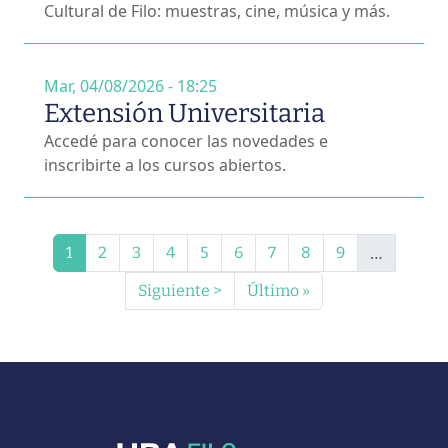
Cultural de Filo: muestras, cine, música y más.
Mar, 04/08/2026 - 18:25
Extensión Universitaria
Accedé para conocer las novedades e
inscribirte a los cursos abiertos.
Paginación
Página
Página
Página
Página
Página
Página
Página
Página
Página
…
1
2
3
4
5
6
7
8
9
Siguiente página
Última página
Siguiente >
Último »