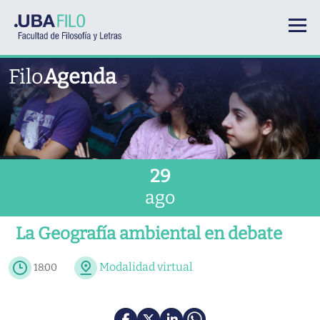
Pasar al contenido principal
Filo
Agenda
29
ago
La Geografía ambiental en debate
Modalidad virtual
18:00