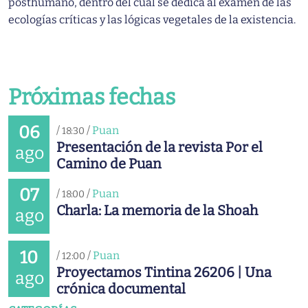
posthumano, dentro del cual se dedica al examen de las
ecologías críticas y las lógicas vegetales de la existencia.
Próximas fechas
06
/
/
Puan
18:30
Presentación de la revista Por el
ago
Camino de Puan
07
/
/
Puan
18:00
Charla: La memoria de la Shoah
ago
10
/
/
Puan
12:00
Proyectamos Tintina 26206 | Una
ago
crónica documental