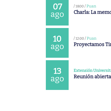
07
/
/
Puan
18:00
Charla: La memo
ago
10
/
/
Puan
12:00
Proyectamos Ti
ago
13
Extensión Universit
Reunión abierta
ago