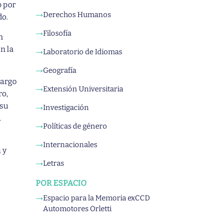
o por
Derechos Humanos
→
do.
Filosofía
→
n
n la
Laboratorio de Idiomas
→
Geografía
→
cargo
Extensión Universitaria
→
ro,
 su
Investigación
→
a
Políticas de género
→
Internacionales
→
 y
Letras
→
POR ESPACIO
Espacio para la Memoria exCCD
→
Automotores Orletti