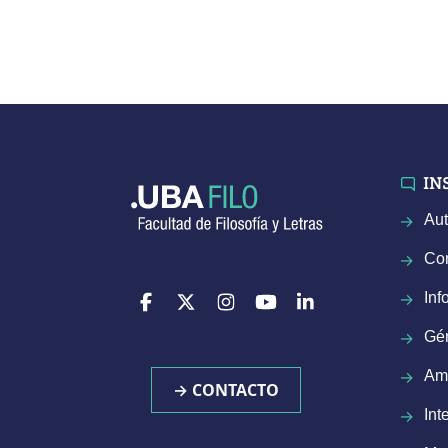
IN
Aut
Con
Inf
Gé
Am
→ CONTACTO
Int