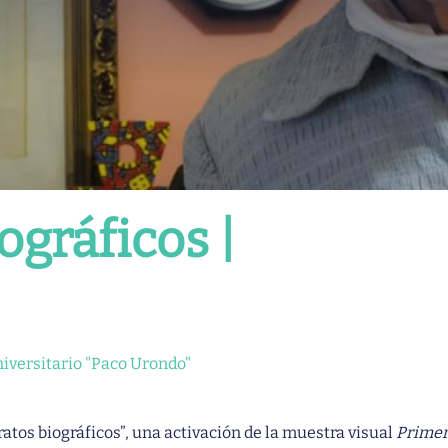
ográficos |
niversitario "Paco Urondo"
ratos biográficos”, una activación de la muestra visual
Prime