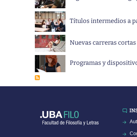
→
→
→
→
→
LENGUA Y LITERATURAS CLÁSICAS
TRÁMITES
FILO: CYT
PUBLICACIONES DE EXTENSIÓN
MICROCINE
→
→
→
→
LETRAS
ARANCELES
TRÁMITES
CONVENIOS
Títulos intermedios a p
→
GEOGRAFÍA
Nuevas carreras cortas 
→
EDICIÓN
→
CIENCIAS ANTROPOLÓGICAS
Programas y dispositiv
IN
Aut
Con