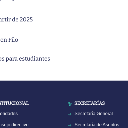
artir de 2025
en Filo
os para estudiantes
STITUCIONAL
SECRETARÍAS
oridades
Secretaría General
sejo directivo
Secretaría de Asuntos