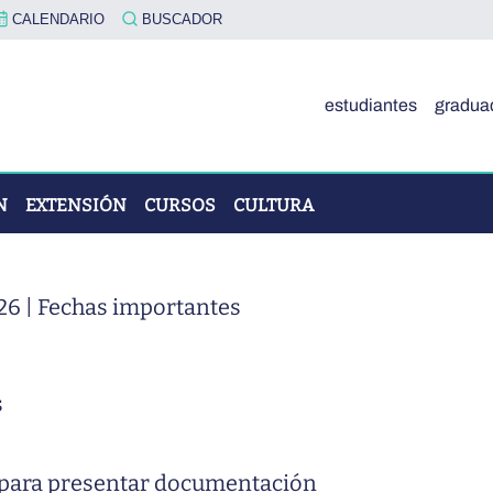
CALENDARIO
BUSCADOR
estudiantes
gradua
N
EXTENSIÓN
CURSOS
CULTURA
6 | Fechas importantes
OVA"
s
ÓN
 para presentar documentación