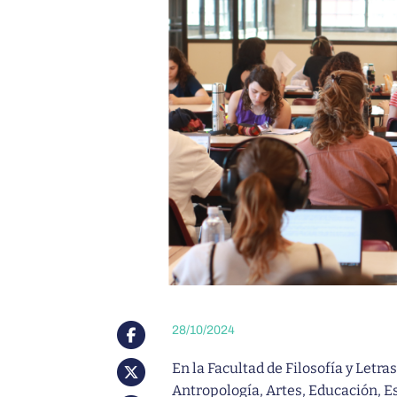
→
→
→
→
→
LENGUA Y LITERATURAS CLÁSICAS
TRÁMITES
FILO: CYT
PUBLICACIONES DE EXTENSIÓN
MICROCINE
→
→
→
→
LETRAS
ARANCELES
TRÁMITES
CONVENIOS
→
GEOGRAFÍA
→
EDICIÓN
→
CIENCIAS ANTROPOLÓGICAS
28/10/2024
En la Facultad de Filosofía y Letra
Antropología, Artes, Educación, Es