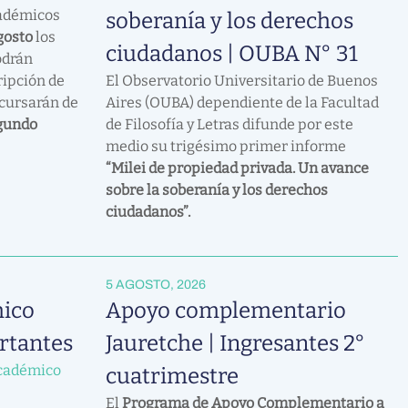
cadémicos
soberanía y los derechos
agosto
los
ciudadanos | OUBA N° 31
odrán
ripción de
El Observatorio Universitario de Buenos
 cursarán de
Aires (OUBA) dependiente de la Facultad
gundo
de Filosofía y Letras difunde por este
medio su trigésimo primer informe
“Milei de propiedad privada. Un avance
sobre la soberanía y los derechos
ciudadanos”.
5 AGOSTO, 2026
ico
Apoyo complementario
rtantes
Jauretche | Ingresantes 2°
cadémico
cuatrimestre
El
Programa de Apoyo Complementario a