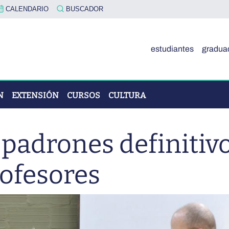
CALENDARIO
BUSCADOR
estudiantes
gradua
N
EXTENSIÓN
CURSOS
CULTURA
 padrones definitiv
OVA"
rofesores
ÓN