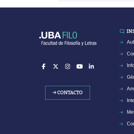
IN
Aut
Con
Inf
Gé
Am
→ CONTACTO
Int
Mes
Com