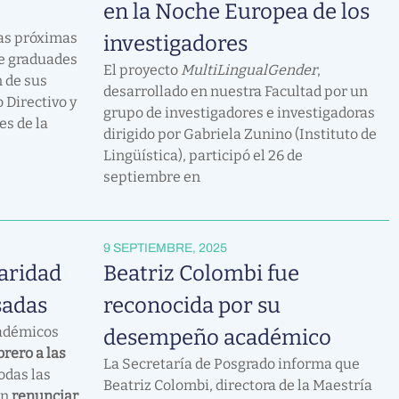
en la Noche Europea de los
as próximas
investigadores
de graduades
El proyecto
MultiLingualGender
,
n de sus
desarrollado en nuestra Facultad por un
 Directivo y
grupo de investigadores e investigadoras
es de la
dirigido por Gabriela Zunino (Instituto de
Lingüística), participó el 26 de
septiembre en
9 SEPTIEMBRE, 2025
laridad
Beatriz Colombi fue
sadas
reconocida por su
cadémicos
desempeño académico
brero a las
La Secretaría de Posgrado informa que
todas las
Beatriz Colombi, directora de la Maestría
án
renunciar