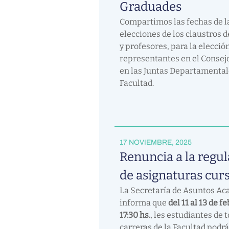
Graduades
Compartimos las fechas de l
elecciones de los claustros 
y profesores, para la elecció
representantes en el Consejo
en las Juntas Departamental
Facultad.
17 NOVIEMBRE, 2025
Renuncia a la regu
de asignaturas cur
La Secretaría de Asuntos A
informa que
del 11 al 13 de fe
17:30 hs.
, les estudiantes de 
carreras de la Facultad podr