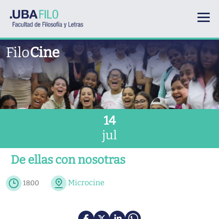
Pasar al contenido principal
Filo
Cine
14
jul
De ellas con nosotras
Microcine
18:00