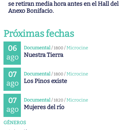
se retiran media hora antes en el Hall del
Anexo Bonifacio.
Próximas fechas
06
Documental
/
/
Microcine
18:00
Nuestra Tierra
ago
07
Documental
/
/
Microcine
18:00
Los Pinos existe
ago
07
Documental
/
/
Microcine
18:20
Mujeres del río
ago
GÉNEROS